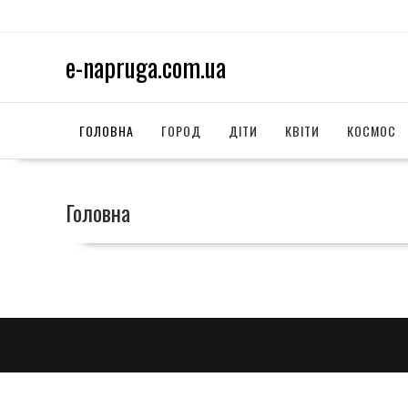
S
k
i
e-napruga.com.ua
p
t
o
c
ГОЛОВНА
ГОРОД
ДІТИ
КВІТИ
КОСМОС
o
n
t
Головна
e
n
t