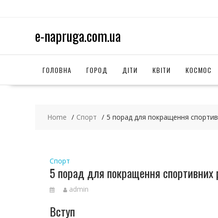
S
k
i
e-napruga.com.ua
p
t
o
c
ГОЛОВНА
ГОРОД
ДІТИ
КВІТИ
КОСМОС
o
n
t
e
Home
Спорт
5 порад для покращення спортив
n
t
Спорт
5 порад для покращення спортивних 
admin
Вступ