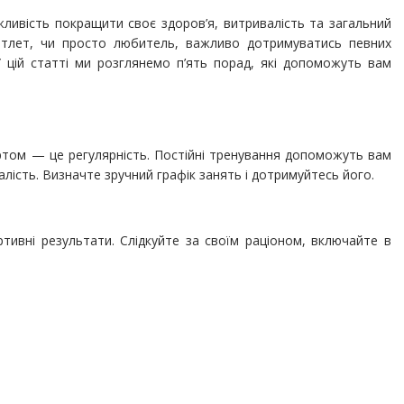
ливість покращити своє здоров’я, витривалість та загальний
 атлет, чи просто любитель, важливо дотримуватись певних
У цій статті ми розглянемо п’ять порад, які допоможуть вам
ртом — це регулярність. Постійні тренування допоможуть вам
лість. Визначте зручний графік занять і дотримуйтесь його.
тивні результати. Слідкуйте за своїм раціоном, включайте в