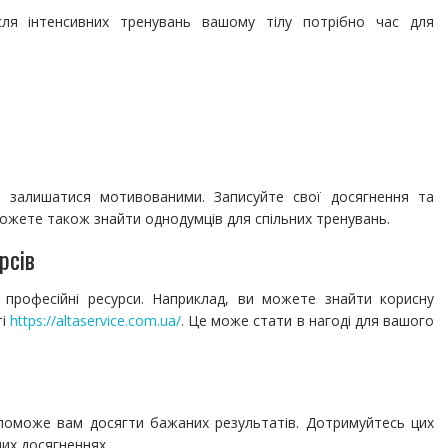
ля інтенсивних тренувань вашому тілу потрібно час для
 залишатися мотивованими. Записуйте свої досягнення та
 можете також знайти однодумців для спільних тренувань.
рсів
 професійні ресурси. Наприклад, ви можете знайти корисну
ті
https://altaservice.com.ua/
. Це може стати в нагоді для вашого
опоможе вам досягти бажаних результатів. Дотримуйтесь цих
них досягненнях.