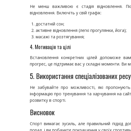
Не менш важливою є стадія відновлення. Піс
відновлення. Включіть у свій графік:
достатній сон;
активне відновлення (легкі прогулянки, йога);
масажі та розтягування;
4. Мотивація та цілі
Встановлення конкретних цілей допоможе вам
прогрес, це підтримає вас у складні моменти. Ви
5. Використання спеціалізованих ресу
Не забувайте про можливості, які пропонують
інформацію про тренування та харчування на сай
розвитку в спорті.
Висновок
Спорт вимагає зусиль, але правильний підхід д
порад, і ви побачите покращення у своїх спортив