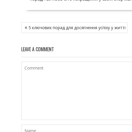
Н
5 ключових порад для досягнення успіху у житті
а
в
и
LEAVE A COMMENT
г
а
ц
и
я
п
о
з
а
п